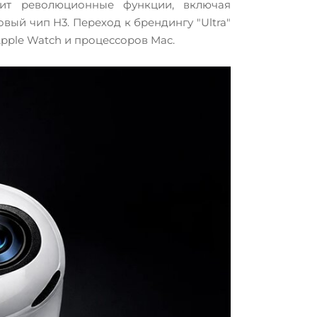
чит революционные функции, включая
ый чип H3. Переход к брендингу "Ultra"
Apple Watch и процессоров Mac.