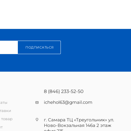
ПОДПИСАТЬСЯ
8 (846) 233-52-50
ichehol63@gmail.com
латы
тавки
 товар
г. Самара ТЦ «Треугольник» ул.
Ново-Вокзальная 146а 2 этаж
ет
офис 215