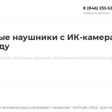
8 (846) 233-5
ЗАКАЗАТЬ ЗВОНОК
овые наушники с ИК-камер
ду
AirPods Ultra: новые наушники с ИК-камерами и чипом H3 могут д
ё активнее рассматривает название "AirPods Ultra" дл