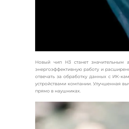
Новый чип H3 станет значительным 
энергоэффективную работу и расширенн
отвечать за обработку данных с ИК-кам
устройствами компании. Улучшенная вы
прямо в наушниках.