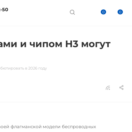
2-50
0
0
ами и чипом H3 могут
ебютировать в 2026 году
я своей флагманской модели беспроводных