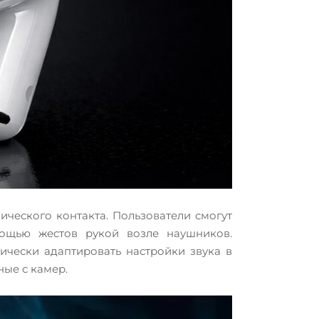
ического контакта. Пользователи смогут
мощью жестов рукой возле наушников.
ически адаптировать настройки звука в
ные с камер.