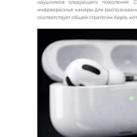
наушников следующего поколения. С
инфракрасные камеры для распознавания
соответствует общей стратегии Apple, к