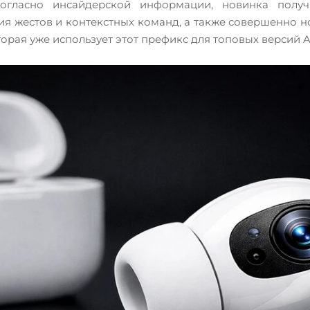
огласно инсайдерской информации, новинка полу
 жестов и контекстных команд, а также совершенно нов
оторая уже использует этот префикс для топовых версий 