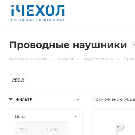
Проводные наушники
2
—
—
—
Интернет-магазин
Каталог
Аудиотехника
Пров
Apple
По умолчанию (убы
ФИЛЬТР
Цена