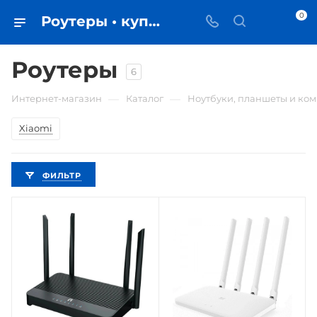
0
Роутеры • купить в Самаре по низкой цене - iЧехол
Роутеры
6
—
—
Интернет-магазин
Каталог
Ноутбуки, планшеты и ко
Xiaomi
ФИЛЬТР