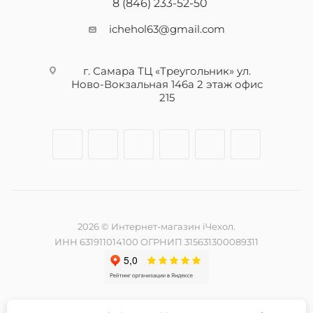
8 (846) 233-52-50
ichehol63@gmail.com
г. Самара ТЦ «Треугольник» ул.
Ново-Вокзальная 146а 2 этаж офис
215
2026 © Интернет-магазин iЧехол.
ИНН 631911014100 ОГРНИП 315631300089311