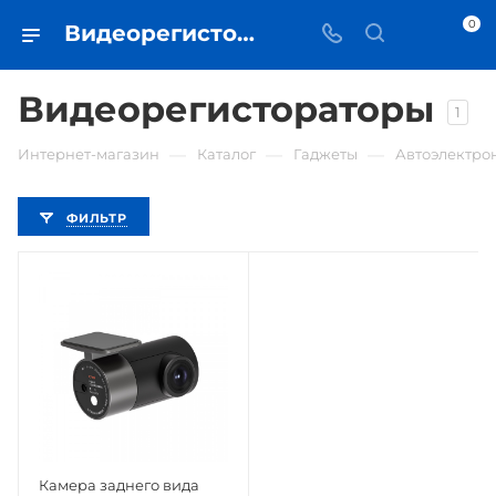
0
Видеорегистораторы • купить в Самаре по низкой цене - iЧехол
Видеорегистораторы
1
—
—
—
Интернет-магазин
Каталог
Гаджеты
Автоэлектро
ФИЛЬТР
Камера заднего вида