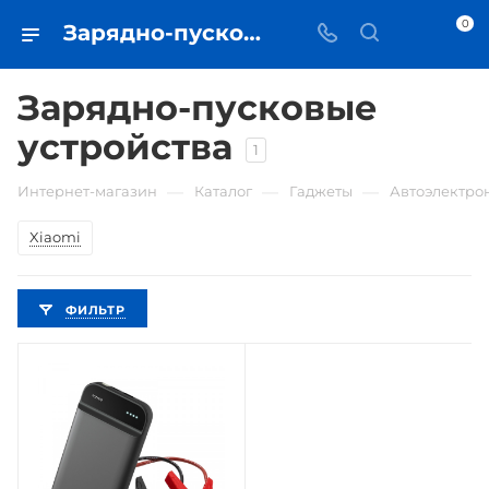
0
Зарядно-пусковые устройства • купить в Самаре по низкой цене - iЧехол
Зарядно-пусковые
устройства
1
—
—
—
Интернет-магазин
Каталог
Гаджеты
Автоэлектро
Xiaomi
ФИЛЬТР