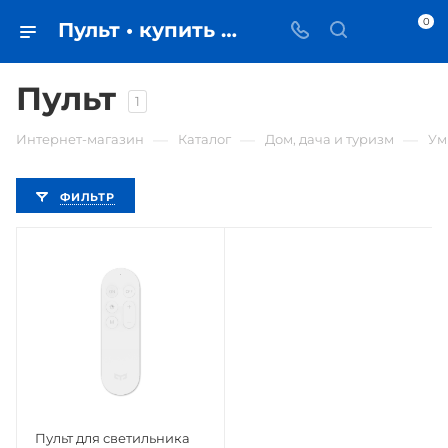
0
Пульт • купить в Самаре по низкой цене - iЧехол
Пульт
1
—
—
—
Интернет-магазин
Каталог
Дом, дача и туризм
Ум
ФИЛЬТР
Пульт для светильника