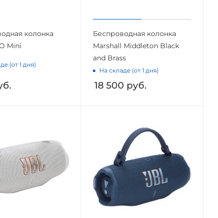
одная колонка
Беспроводная колонка
O Mini
Marshall Middleton Black
and Brass
де (от 1 дня)
На складе (от 1 дня)
б.
18 500
руб.