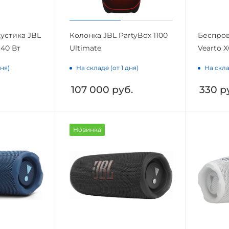
устика JBL
Колонка JBL PartyBox 1100
Беспров
 40 Вт
Ultimate
Vearto X
дня)
На складе (от 1 дня)
На скла
107 000
руб.
330
ру
Новинка