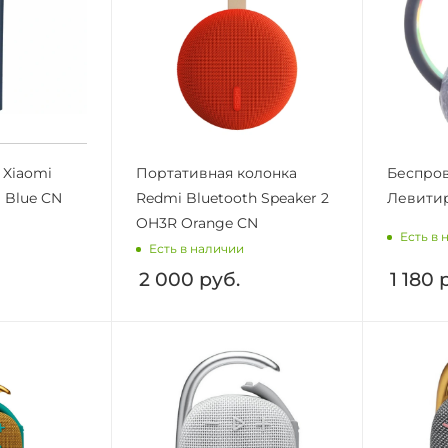
 Xiaomi
Портативная колонка
Беспров
1 Blue CN
Redmi Bluetooth Speaker 2
Левити
OH3R Orange CN
Есть в 
Есть в наличии
2 000
руб.
1 180
р