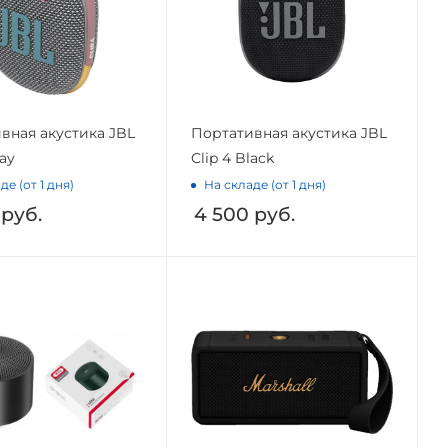
вная акустика JBL
Портативная акустика JBL
ray
Clip 4 Black
де (от 1 дня)
На складе (от 1 дня)
руб.
4 500
руб.