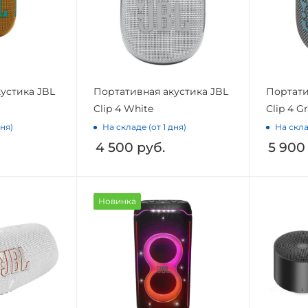
устика JBL
Портативная акустика JBL
Портати
Clip 4 White
Clip 4 G
дня)
На складе (от 1 дня)
На скла
4 500
руб.
5 900
Новинка