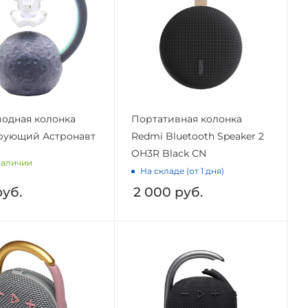
одная колонка
Портативная колонка
рующий Астронавт
Redmi Bluetooth Speaker 2
OH3R Black CN
наличии
На складе (от 1 дня)
уб.
2 000
руб.