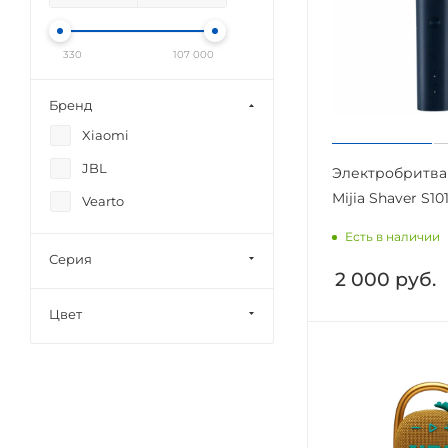
330
107 000
Бренд
Xiaomi
JBL
Электробритва
Mijia Shaver S10
Vearto
Есть в наличии
Серия
2 000
руб.
Цвет