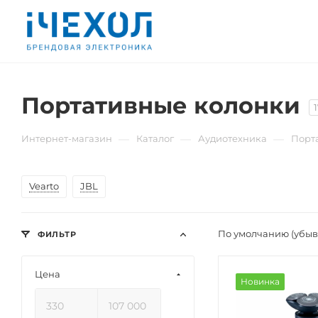
Портативные колонки
—
—
—
Интернет-магазин
Каталог
Аудиотехника
Порт
Vearto
JBL
По умолчанию (убы
ФИЛЬТР
Цена
Новинка