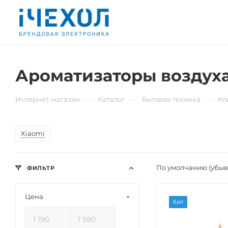
Ароматизаторы воздух
—
—
—
Интернет-магазин
Каталог
Бытовая техника
Кл
Xiaomi
По умолчанию (убы
ФИЛЬТР
Цена
Хит