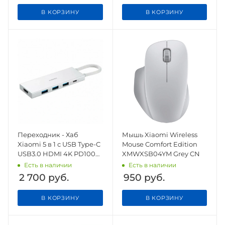
В КОРЗИНУ
В КОРЗИНУ
Переходник - Хаб
Мышь Xiaomi Wireless
Xiaomi 5 в 1 с USB Type-C
Mouse Comfort Edition
USB3.0 HDMI 4K PD100W
XMWXSB04YM Grey CN
(XMDS05YM)
Есть в наличии
Есть в наличии
2 700
руб.
950
руб.
В КОРЗИНУ
В КОРЗИНУ