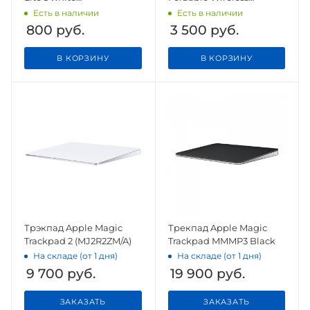
(XMWXSB0SYM)
keyboard FMK-05
Есть в наличии
Есть в наличии
800
руб.
3 500
руб.
В КОРЗИНУ
В КОРЗИНУ
Трэкпад Apple Magic
Трекпад Apple Magic
Trackpad 2 (MJ2R2ZM/A)
Trackpad MMMP3 Black
На складе (от 1 дня)
На складе (от 1 дня)
9 700
руб.
19 900
руб.
ЗАКАЗАТЬ
ЗАКАЗАТЬ