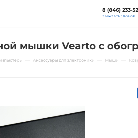
8 (846) 233-5
ЗАКАЗАТЬ ЗВОНОК
ной мышки Vearto с обог
—
—
—
компьютеры
Аксессуары для электроники
Мыши
Ков