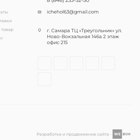
8 (846) 233-52-50
ichehol63@gmail.com
латы
тавки
 товар
г. Самара ТЦ «Треугольник» ул.
Ново-Вокзальная 146а 2 этаж
ет
офис 215
Разработка и продвижение сайта -