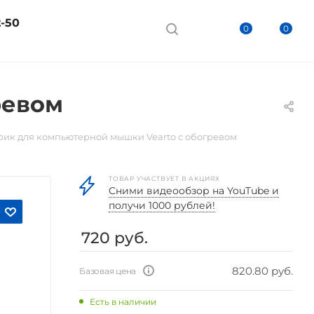
2-50
0
0
ревом
рик для компьютерной мышки Vearto с обогревом
ТОВАР УЧАСТВУЕТ В АКЦИЯХ
Cними видеообзор на YouTube и
получи 1000 рублей!
720
руб.
820.80 руб.
Базовая цена
Есть в наличии