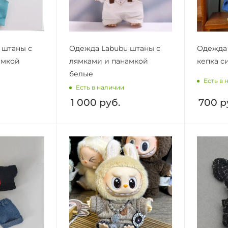
 штаны с
Одежда Labubu штаны с
Одежда 
амкой
лямками и панамкой
кепка с
белые
Есть в 
Есть в наличии
1 000
руб.
700
р