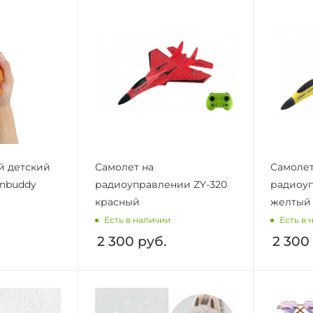
й детский
Самолет на
Самолет
nbuddy
радиоуправлении ZY-320
радиоуп
красный
желтый
Есть в наличии
Есть в 
2 300
руб.
2 300