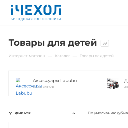
Товары для детей
59
—
—
Интернет-магазин
Каталог
Товары для детей
Аксессуары Labubu
Д
37 ТОВАРОВ
2
По умолчанию (убы
ФИЛЬТР