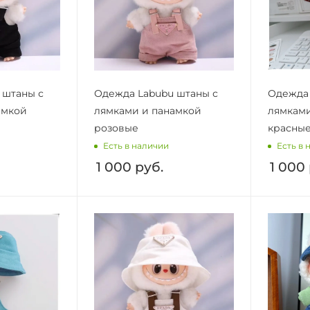
 штаны с
Одежда Labubu штаны с
Одежда 
амкой
лямками и панамкой
лямками
розовые
красны
Есть в наличии
Есть в 
1 000
руб.
1 000