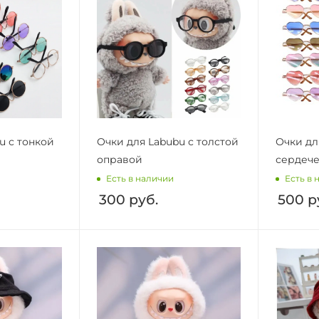
u с тонкой
Очки для Labubu с толстой
Очки дл
оправой
сердеч
Есть в наличии
Есть в 
300
руб.
500
р