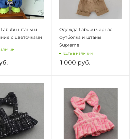
Labubu штаны и
Одежда Labubu черная
иние с цветочками
футболка и штаны
Supreme
наличии
Есть в наличии
уб.
1 000
руб.