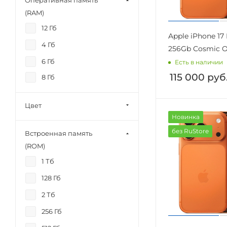
Оперативная память
Apple A19
(RAM)
Apple A19 Pro
12 Гб
Apple iPhone 17
MediaTek Helio G99-Ultra
4 Гб
256Gb Cosmic 
6 Гб
Есть в наличии
115 000
руб
8 Гб
Цвет
Новинка
без RuStore
Встроенная память
(ROM)
1 Тб
128 Гб
2 Тб
256 Гб