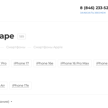
8 (846) 233-5
ЗАКАЗАТЬ ЗВОНОК
маре
189
—
—
Смартфоны
Смартфоны Apple
 Pro
iPhone 17
iPhone 16e
iPhone 16 Pro Max
iPhone 
Air
iPhone 17e
вание)