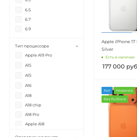
iPhone 17 Pro
6.5
iPhone 17 Pro Max
6.7
iPhone 17e
6.9
iPhone Air
Apple iPhone 17
Тип процессора
Silver
Apple A19 Pro
Есть в наличии
A15
177 000
руб
A15
A16
Хит
Новинка
A18
без RuStore
A18 chip
A18 Pro
Apple A18
Apple A18 Pro