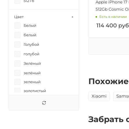
512 Гб
Apple iPhone 17
512Gb Cosmic O
Цвет
Есть в наличии
114 400
руб
Белый
белый
Голубой
голубой
Зелёный
зелёный
Похожие
зеленый
золотистый
Xiaomi
Sams
Золотистый
оранжевый
Забрать 
Розовый
розовый