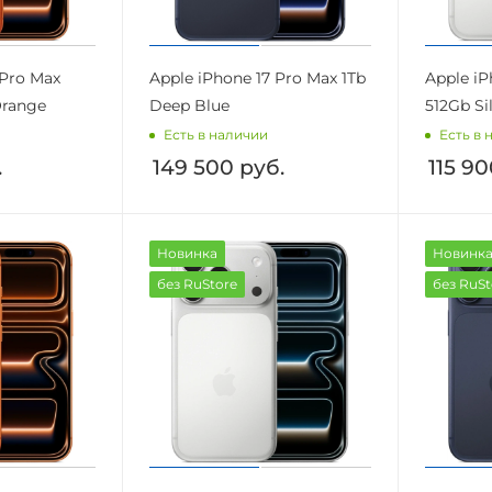
 Pro Max
Apple iPhone 17 Pro Max 1Tb
Apple iP
Orange
Deep Blue
512Gb Si
Есть в наличии
Есть в 
.
149 500
руб.
115 9
Новинка
Новинк
без RuStore
без RuSt