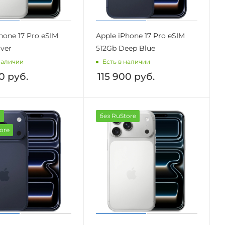
hone 17 Pro eSIM
Apple iPhone 17 Pro eSIM
lver
512Gb Deep Blue
наличии
Есть в наличии
00
руб.
115 900
руб.
а
без RuStore
ore