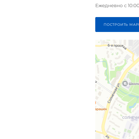
Ежедневно с 10:00 
серебристый
серый
ПОСТРОИТЬ МАР
Синий
синий
фиолетовый
Чёрный
чёрный
чёрный космос
Черный
черный