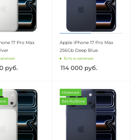
hone 17 Pro Max
Apple iPhone 17 Pro Max
lver
256Gb Deep Blue
наличии
Есть в наличии
00
руб.
114 000
руб.
а
Новинка
ore
без RuStore