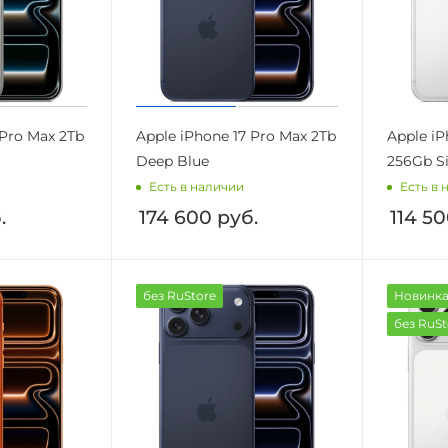
 Pro Max 2Tb
Apple iPhone 17 Pro Max 2Tb
Apple iP
Deep Blue
256Gb Si
Есть в наличии
Есть в 
.
174 600
руб.
114 5
без RuStore
Новинк
без RuSt