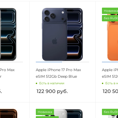
Новинк
без RuSt
 Pro Max
Apple iPhone 17 Pro Max
Apple iP
r
eSIM 512Gb Deep Blue
eSIM 51
Есть в наличии
Есть в 
.
122 900
руб.
120 5
Новинка
без RuSt