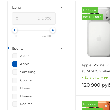
Цена
Новинка
без RuStore
0
242 000
Бренд
Xiaomi
Apple
Apple iPhone 17
eSIM 512Gb Silve
Samsung
Есть в наличии
Google
120 900
руб
Honor
Huawei
Realme
Новинка