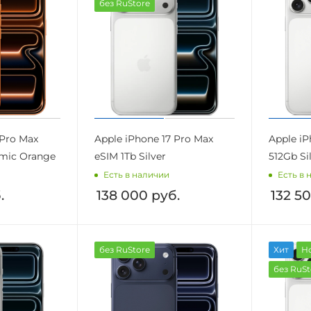
без RuStore
 Pro Max
Apple iPhone 17 Pro Max
Apple iP
mic Orange
eSIM 1Tb Silver
512Gb Si
Есть в наличии
Есть в 
.
138 000
руб.
132 5
без RuStore
Хит
Н
без RuSt