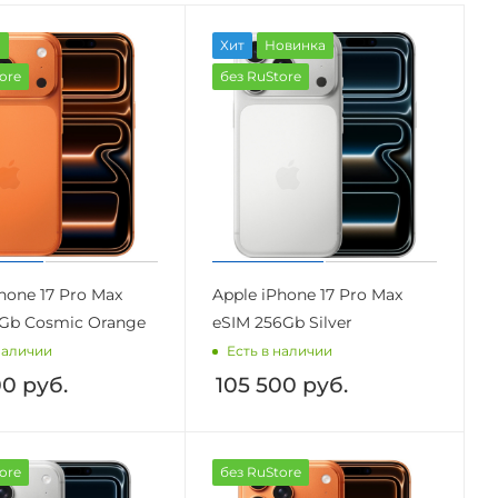
а
Хит
Новинка
ore
без RuStore
hone 17 Pro Max
Apple iPhone 17 Pro Max
2Gb Cosmic Orange
eSIM 256Gb Silver
наличии
Есть в наличии
00
руб.
105 500
руб.
ore
без RuStore