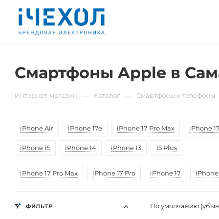
Смартфоны Apple в Са
—
—
Интернет-магазин
Каталог
Смартфоны и телефоны
iPhone Air
iPhone 17e
iPhone 17 Pro Max
iPhone 17
iPhone 15
iPhone 14
iPhone 13
15 Plus
iPhone 17 Pro Max
iPhone 17 Pro
iPhone 17
iPhone 
По умолчанию (убы
ФИЛЬТР