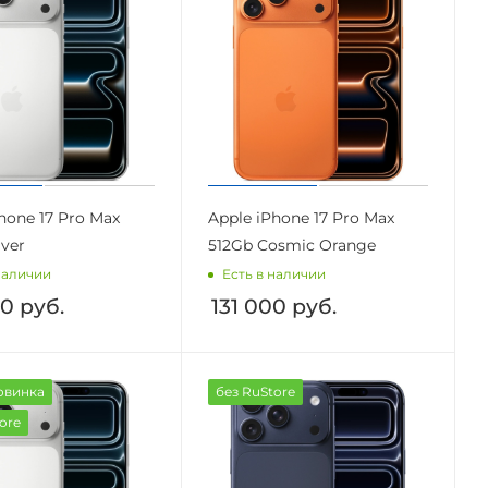
hone 17 Pro Max
Apple iPhone 17 Pro Max
lver
512Gb Cosmic Orange
наличии
Есть в наличии
00
руб.
131 000
руб.
овинка
без RuStore
ore