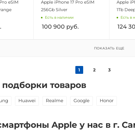
 Pro eSIM
Apple iPhone 17 Pro eSIM
Apple iP
range
256Gb Silver
1Tb Deep
Есть в наличии
Есть в 
.
100 900
руб.
124 3
ПОКАЗАТЬ ЕЩЕ
1
2
3
 подборки товаров
ung
Huawei
Realme
Google
Honor
смартфоны Apple у нас в г. С