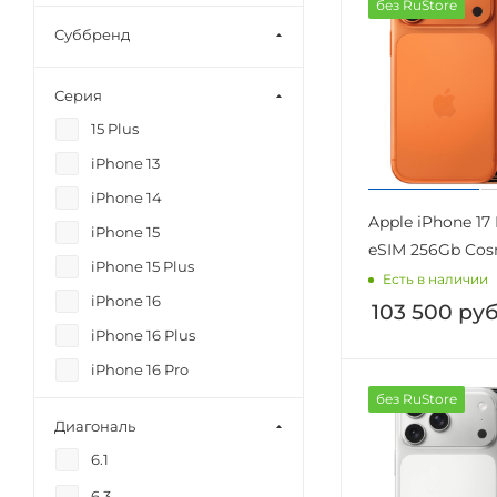
без RuStore
Суббренд
Серия
15 Plus
iPhone 13
iPhone 14
Apple iPhone 17
iPhone 15
eSIM 256Gb Cos
iPhone 15 Plus
Есть в наличии
iPhone 16
103 500
руб
iPhone 16 Plus
iPhone 16 Pro
без RuStore
iPhone 16 Pro Max
Диагональ
iPhone 16e
6.1
iPhone 17
6.3