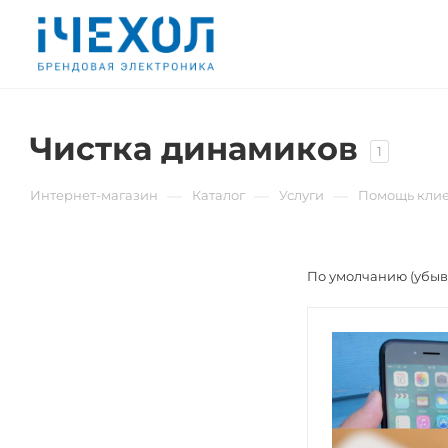
Чистка динамиков
1
—
—
—
Интернет-магазин
Каталог
Услуги
Помощь клие
По умолчанию (убы