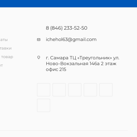
8 (846) 233-52-50
ichehol63@gmail.com
латы
тавки
 товар
г. Самара ТЦ «Треугольник» ул.
Ново-Вокзальная 146а 2 этаж
ет
офис 215