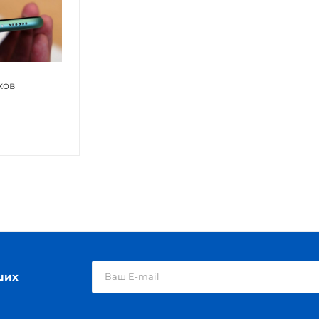
ков
ших