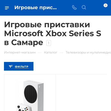
0
Игровые приставки Microsoft Xbox Series S • купить приставку в Самаре - iЧехол
Игровые приставки
Microsoft Xbox Series S
в Самаре
1
—
—
Интернет-магазин
Каталог
Телевизоры и мультимеди
ФИЛЬТР