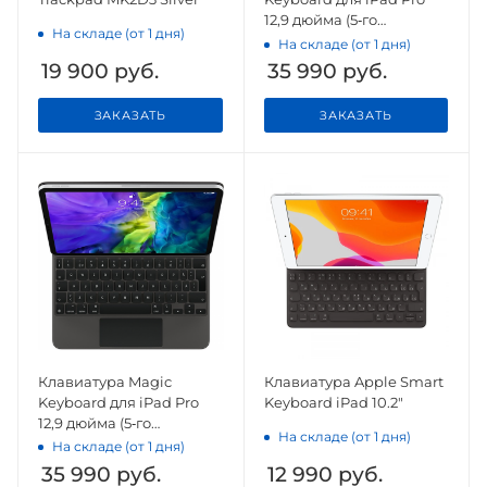
12,9 дюйма (5‑го
На складе (от 1 дня)
поколения, 2021) White
На складе (от 1 дня)
19 900
руб.
35 990
руб.
ЗАКАЗАТЬ
ЗАКАЗАТЬ
Клавиатура Magic
Клавиатура Apple Smart
Keyboard для iPad Pro
Keyboard iPad 10.2"
12,9 дюйма (5‑го
На складе (от 1 дня)
поколения, 2021) Black
На складе (от 1 дня)
35 990
руб.
12 990
руб.