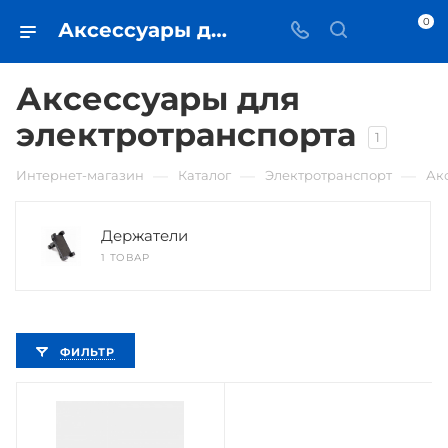
0
Аксессуары для электротранспорта • купить в Самаре по низкой цене - iЧехол
Аксессуары для
электротранспорта
1
—
—
—
Интернет-магазин
Каталог
Электротранспорт
Ак
Держатели
1 ТОВАР
ФИЛЬТР