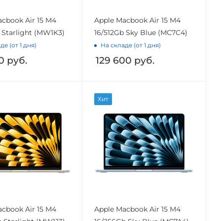
cbook Air 15 M4
Apple Macbook Air 15 M4
 Starlight (MW1K3)
16/512Gb Sky Blue (MC7C4)
де (от 1 дня)
На складе (от 1 дня)
0
руб.
129 600
руб.
Хит
cbook Air 15 M4
Apple Macbook Air 15 M4