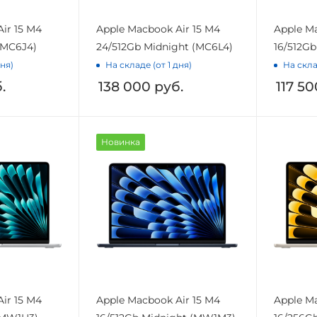
ir 15 M4
Apple Macbook Air 15 M4
Apple Ma
 (MC6J4)
24/512Gb Midnight (MC6L4)
16/512Gb
дня)
На складе (от 1 дня)
На скла
.
138 000
руб.
117 50
Новинка
ir 15 M4
Apple Macbook Air 15 M4
Apple Ma