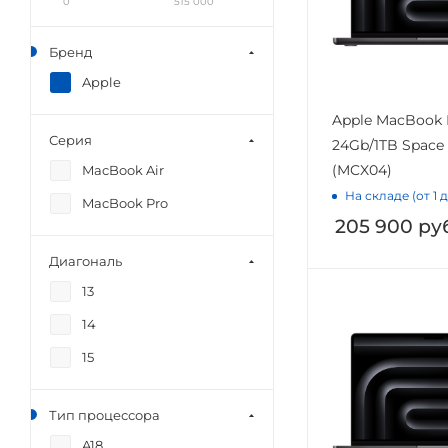
0
515 000
Бренд
Apple
Apple MacBook 
Серия
24Gb/1TB Space
(MCX04)
MacBook Air
На складе (от 1 
MacBook Pro
205 900
руб
Диагональ
13
14
15
Тип процессора
A18