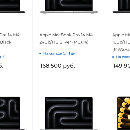
Pro 14 M4
Apple MacBook Pro 14 M4
Apple M
 Black
24Gb/1TB Silver (MCX14)
16Gb/1TB
(MW2V3
На складе (от 1 дня)
дня)
На скла
.
168 500
руб.
149 9