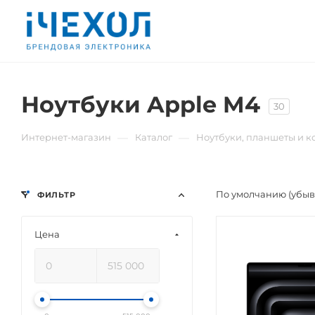
Ноутбуки Apple M4
30
—
—
Интернет-магазин
Каталог
Ноутбуки, планшеты и 
По умолчанию (убы
ФИЛЬТР
Цена