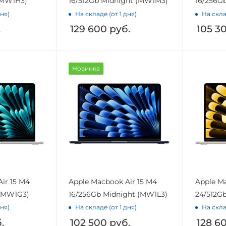
 (MW1H3)
16/512Gb Midnight (MW1M3)
16/256Gb
дня)
На складе (от 1 дня)
На скла
.
129 600
руб.
105 3
Новинка
ir 15 M4
Apple Macbook Air 15 M4
Apple Ma
 (MW1G3)
16/256Gb Midnight (MW1L3)
24/512Gb
дня)
На складе (от 1 дня)
На скла
.
102 500
руб.
128 6