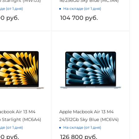
 Starlight (MW1J3)
16/256Gb Sky Blue (MC7A4)
де (от 1 дня)
На складе (от 1 дня)
00
руб.
104 700
руб.
cbook Air 13 M4
Apple Macbook Air 13 M4
 Starlight (MC6A4)
24/512Gb Sky Blue (MC6V4)
де (от 1 дня)
На складе (от 1 дня)
00
руб.
126 800
руб.