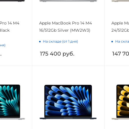
Pro 14 M4
Apple MacBook Pro 14 M4
Apple Ma
Black
16/512Gb Silver (MW2W3)
24/512Gb
На складе (от 1 дня)
На скла
дня)
.
175 400
руб.
147 7