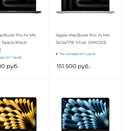
acBook Pro 14 M4
Apple MacBook Pro 14 M4
 Space Black
16Gb/1TB Silver (MW2X3)
)
На складе (от 1 дня)
де (от 1 дня)
00
руб.
151 500
руб.