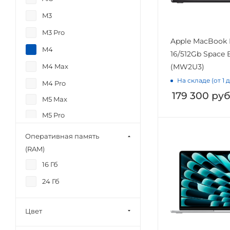
M3
M3 Pro
Apple MacBook 
M4
16/512Gb Space 
M4 Max
(MW2U3)
На складе (от 1 
M4 Pro
179 300
руб
M5 Max
M5 Pro
М5
Оперативная память
(RAM)
16 Гб
24 Гб
Цвет