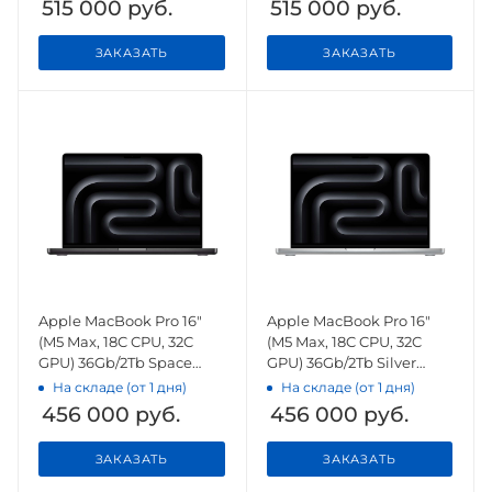
515 000
руб.
515 000
руб.
ЗАКАЗАТЬ
ЗАКАЗАТЬ
Apple MacBook Pro 16"
Apple MacBook Pro 16"
(M5 Max, 18C CPU, 32C
(M5 Max, 18C CPU, 32C
GPU) 36Gb/2Tb Space
GPU) 36Gb/2Tb Silver
Black (MGED4)
(MGE74)
На складе (от 1 дня)
На складе (от 1 дня)
456 000
руб.
456 000
руб.
ЗАКАЗАТЬ
ЗАКАЗАТЬ