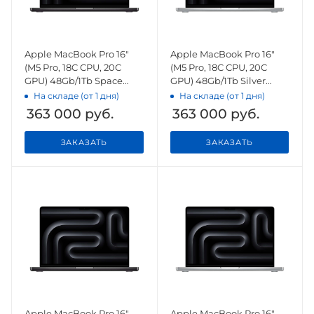
Apple MacBook Pro 16"
Apple MacBook Pro 16"
(M5 Pro, 18C CPU, 20C
(M5 Pro, 18C CPU, 20C
GPU) 48Gb/1Tb Space
GPU) 48Gb/1Tb Silver
Black (MGEC4)
(MGE64)
На складе (от 1 дня)
На складе (от 1 дня)
363 000
руб.
363 000
руб.
ЗАКАЗАТЬ
ЗАКАЗАТЬ
Apple MacBook Pro 16"
Apple MacBook Pro 16"