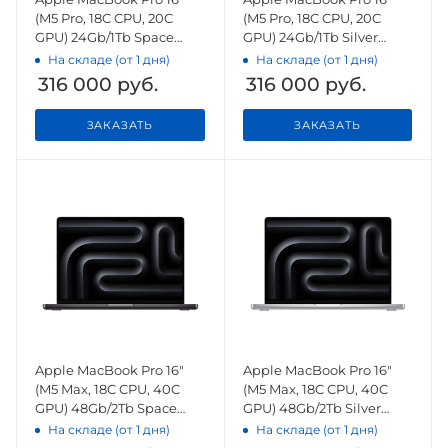
(M5 Pro, 18C CPU, 20C
(M5 Pro, 18C CPU, 20C
GPU) 24Gb/1Tb Space
GPU) 24Gb/1Tb Silver
Black (MGEA4)
(MGE44)
На складе (от 1 дня)
На складе (от 1 дня)
316 000
руб.
316 000
руб.
ЗАКАЗАТЬ
ЗАКАЗАТЬ
Apple MacBook Pro 16"
Apple MacBook Pro 16"
(M5 Max, 18C CPU, 40C
(M5 Max, 18C CPU, 40C
GPU) 48Gb/2Tb Space
GPU) 48Gb/2Tb Silver
Black (MGEE4)
(MGE94)
На складе (от 1 дня)
На складе (от 1 дня)