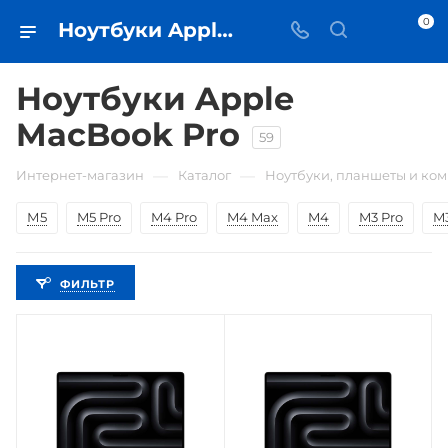
0
Ноутбуки Apple MacBook Pro • купить ноутбук в Самаре - iЧехол
Ноутбуки Apple
MacBook Pro
59
—
—
Интернет-магазин
Каталог
Ноутбуки, планшеты и ко
М5
M5 Pro
M4 Pro
M4 Max
M4
M3 Pro
M
ФИЛЬТР