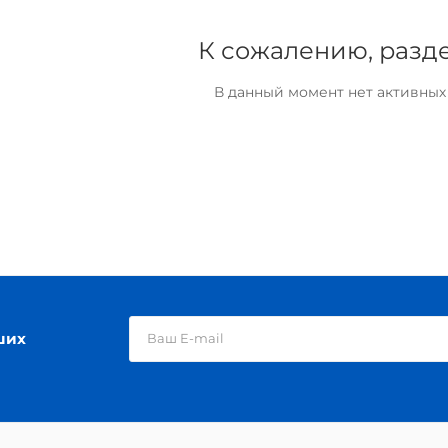
К сожалению, разде
В данный момент нет активных
ших