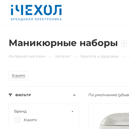
Маникюрные наборы
1
—
—
—
Интернет-магазин
Каталог
Красота и здоровье
Xiaomi
По умолчанию (убы
ФИЛЬТР
Бренд
Xiaomi