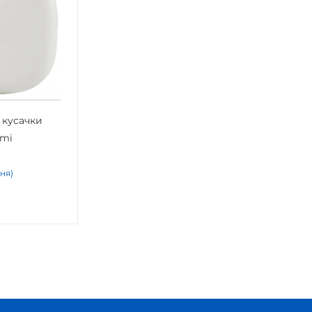
 кусачки
omi
дня)