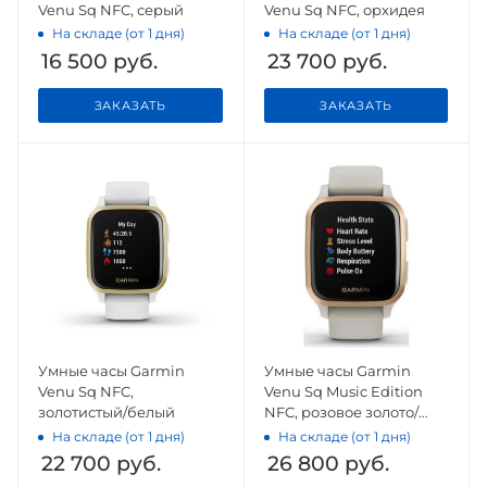
Venu Sq NFC, серый
Venu Sq NFC, орхидея
На складе (от 1 дня)
На складе (от 1 дня)
16 500
руб.
23 700
руб.
ЗАКАЗАТЬ
ЗАКАЗАТЬ
Умные часы Garmin
Умные часы Garmin
Venu Sq NFC,
Venu Sq Music Edition
золотистый/белый
NFC, розовое золото/
песочный
На складе (от 1 дня)
На складе (от 1 дня)
22 700
руб.
26 800
руб.