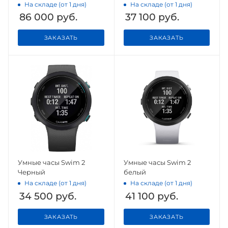
дымчато-серый
камуфляж
На складе (от 1 дня)
На складе (от 1 дня)
ремешок
86 000
руб.
37 100
руб.
ЗАКАЗАТЬ
ЗАКАЗАТЬ
Умные часы Swim 2
Умные часы Swim 2
Черный
белый
На складе (от 1 дня)
На складе (от 1 дня)
34 500
руб.
41 100
руб.
ЗАКАЗАТЬ
ЗАКАЗАТЬ