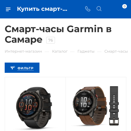
0
Купить смарт-часы Garmin в Самаре - цена в iЧехол
Смарт-часы Garmin в
Самаре
76
—
—
—
Интернет-магазин
Каталог
Гаджеты
Смарт-часы
ФИЛЬТР