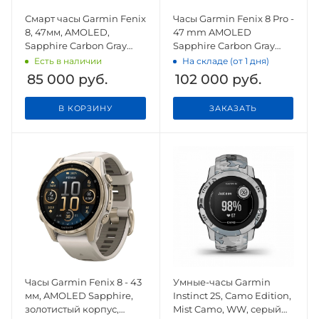
Смарт часы Garmin Fenix
Часы Garmin Fenix 8 Pro -
8, 47мм, AMOLED,
47 mm AMOLED
Sapphire Carbon Gray
Sapphire Carbon Gray
DLC Titanium with
DLC Titanium / Chestnut
Есть в наличии
На складе (от 1 дня)
Black/Pebble Gray
Leather Band
85 000
руб.
102 000
руб.
Silicone Band
В КОРЗИНУ
ЗАКАЗАТЬ
Часы Garmin Fenix 8 - 43
Умные-часы Garmin
мм, AMOLED Sapphire,
Instinct 2S, Camo Edition,
золотистый корпус,
Mist Camo, WW, серый