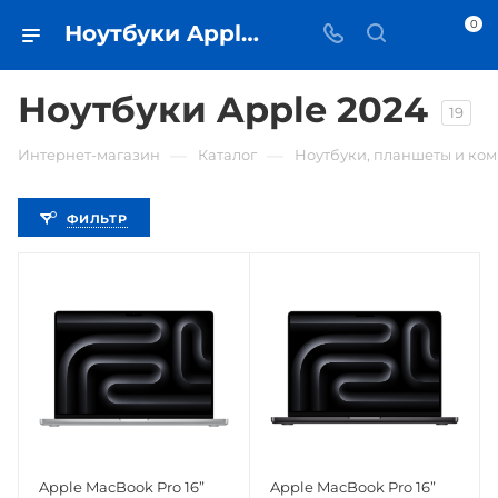
0
Ноутбуки Apple 2024 • купить ноутбук в Самаре - iЧехол
Ноутбуки Apple 2024
19
—
—
Интернет-магазин
Каталог
Ноутбуки, планшеты и ко
ФИЛЬТР
Apple MacBook Pro 16”
Apple MacBook Pro 16”