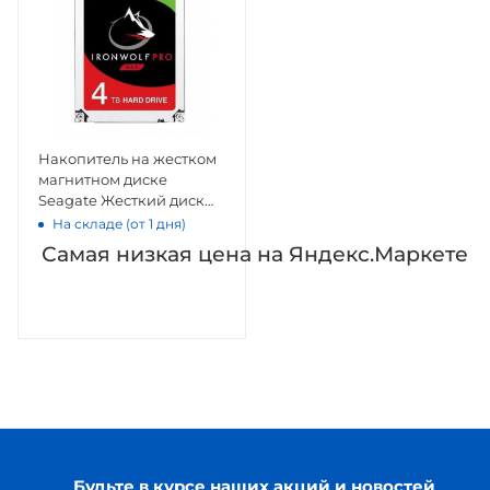
Накопитель на жестком
магнитном диске
Seagate Жесткий диск
HDD 4Tb Seagate
На складе (от 1 дня)
IronWolf Pro
Самая низкая цена на Яндекс.Маркете
ST4000NE001 3.5" SATA
6Gb/s 128Mb 7200rpm
Будьте в курсе наших акций и новостей