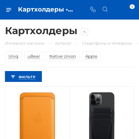
0
Картхолдеры • купить в Самаре по низкой цене - iЧехол
Картхолдеры
4
—
—
Интернет-магазин
Каталог
Смартфоны и телефоны
Uniq
uBear
Native Union
Apple
ФИЛЬТР