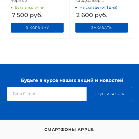
черный
кардхолдер,
натуральная кожа,
Есть в наличии
На складе (от 1 дня)
чёрный
7 500
руб.
2 600
руб.
В КОРЗИНУ
ЗАКАЗАТЬ
Будьте в курсе наших акций и новостей
ПОДПИСАТЬСЯ
СМАРТФОНЫ APPLE: