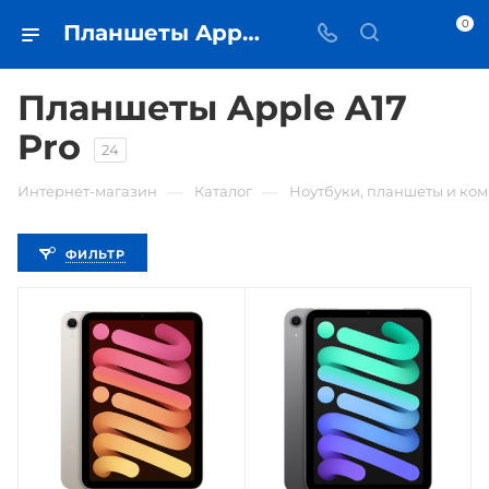
0
Планшеты Apple A17 Pro - купить планшет в Самаре - iЧехол
Планшеты Apple A17
Pro
24
—
—
Интернет-магазин
Каталог
Ноутбуки, планшеты и ко
ФИЛЬТР