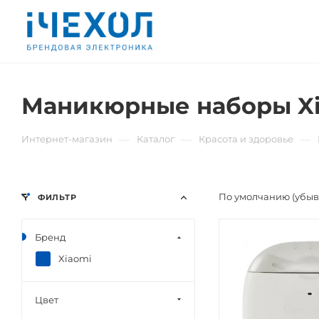
Маникюрные наборы Xi
—
—
—
Интернет-магазин
Каталог
Красота и здоровье
По умолчанию (убы
ФИЛЬТР
Бренд
Xiaomi
Цвет