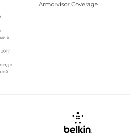
Armorvisor Coverage
й
й
ый в
 2017
клад в
мной