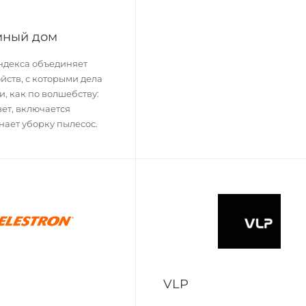
мный дом
ндекса объединяет
йств, с которыми дела
и, как по волшебству:
вет, включается
нает уборку пылесос.
VLP