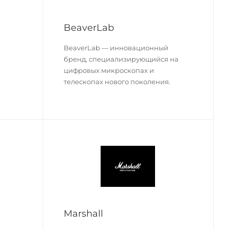
BeaverLab
BeaverLab — инновационный
бренд, специализирующийся на
цифровых микроскопах и
телескопах нового поколения.
Marshall