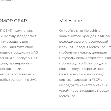
RMOR GEAR
Moleskine
 GEAR - компания,
Откройте мир Moleskine -
2012 году, предлагает
знаменитого бренда из Милан
нную защиту для
возродившего классический
нов. Защитите свой
блокнот. Сегодня Moleskine - э
омощью продукции UAG
глобальная марка, ценящая
тильный аксессуар, но и
натуральность и ответственно
щита, проверенная
производство. Все продукты
испытаниями.
соответствуют строгим станда
езопасность вашего
безопасности и экологии,
 любых условиях с UAG.
сертифицированы FSC™.
Исследуйте качество, стиль и
устойчивость каждого продукт
Moleskine.