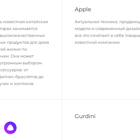
Apple
нь известная китайская
Актуальная техника, продвин
торая занимается
модели и современный дизай
 высококачественных
все это сочетают в себе товары
ых продуктов для дома
известной компании.
ной жизни по
нам. Она может
я огромным выбором
сессуаров: от
фитнес-браслетов до
чек и зонтиков.
Gurdini