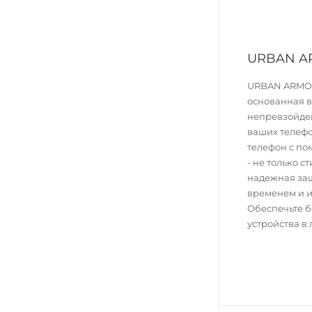
URBAN A
URBAN ARMOR
основанная в 
непревзойде
ваших телефо
телефон с п
- не только с
надежная за
временем и 
Обеспечьте б
устройства в