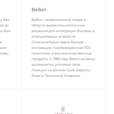
Belkin
ay Ban
Belkin - американский лидер в
ов до
области высокотехнологичных
ay-Ban
решений для интеграции бытовых и
компьютерных устройств.
 и
Отличительные черты бренда -
лжая
инновации, подтвержденные 700
моды.
патентами, и высококачественные
продукты. С 1983 года Belkin активно
развивается, усиливая свои
позиции на рынках США, Европы,
Азии и Латинской Америки.