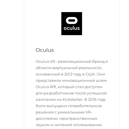
Oculus
Оculus VR - революционный бренд в
области виртуальной реальности,
основанный в 2012 году в США. Они
представили инновационный шлем
Oculus Rift, который стал доступен
для разработчиков после успешной
кампании на Kickstarter. В 2016 году
было выпущено потребительское
решение с уникальными VR-
дисплеями, пространственным
звуком и системой отслеживания.