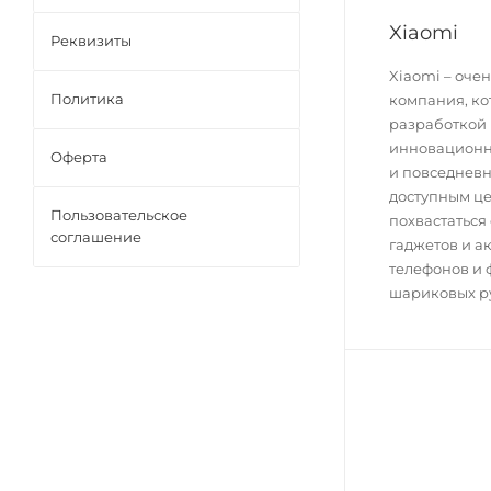
Xiaomi
Реквизиты
Xiaomi – оче
Политика
компания, ко
разработкой
инновационн
Оферта
и повседнев
доступным це
Пользовательское
похвастатьс
соглашение
гаджетов и ак
телефонов и 
шариковых ру