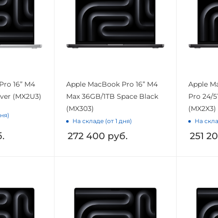
Pro 16” M4
Apple MacBook Pro 16” M4
Apple M
lver (MX2U3)
Max 36GB/1TB Space Black
Pro 24/5
(MX303)
(MX2X3)
дня)
На складе (от 1 дня)
На скла
.
272 400
руб.
251 2