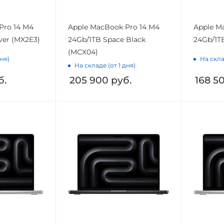
Pro 14 M4
Apple MacBook Pro 14 M4
Apple M
lver (MX2E3)
24Gb/1TB Space Black
24Gb/1TB
(MCX04)
дня)
На скла
На складе (от 1 дня)
б.
205 900
руб.
168 5