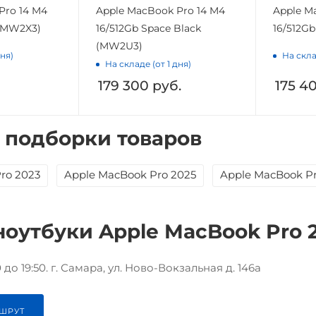
Pro 14 M4
Apple MacBook Pro 14 M4
Apple M
 (MW2X3)
16/512Gb Space Black
16/512G
(MW2U3)
дня)
На скла
На складе (от 1 дня)
179 300
руб.
175 4
 подборки товаров
ro 2023
Apple MacBook Pro 2025
Apple MacBook P
ноутбуки Apple MacBook Pro 2
до 19:50. г. Самара, ул. Ново-Вокзальная д. 146а
ШРУТ