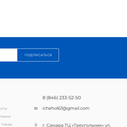
ПОДПИСАТЬСЯ
8 (846) 233-52-50
ichehol63@gmail.com
латы
тавки
 товар
г. Самара ТЦ «Треугольник» ул.