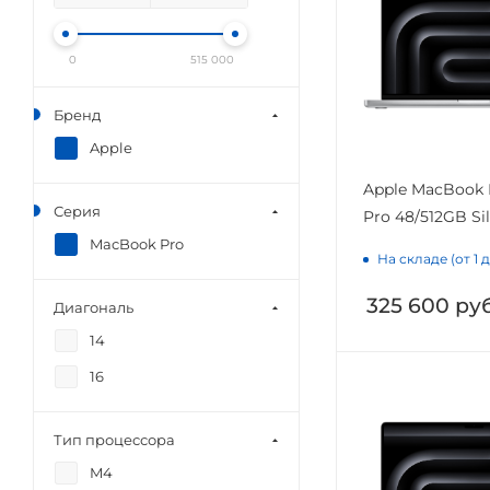
0
515 000
Бренд
Apple
Apple MacBook 
Серия
Pro 48/512GB Si
MacBook Pro
На складе (от 1 
325 600
руб
Диагональ
14
16
Тип процессора
M4