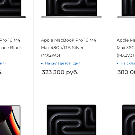
Pro 16 M4
Apple MacBook Pro 16 M4
Apple M
pace Black
Max 48Gb/1TB Silver
Max 36Gb
(MX2W3)
(MX2V3)
дня)
На складе (от 1 дня)
На скла
.
323 300
руб.
380 0