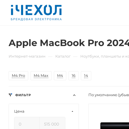
Apple MacBook Pro 202
—
—
Интернет-магазин
Каталог
Ноутбуки, планшеты и 
M4 Pro
M4 Max
M4
16
14
По умолчанию (убы
ФИЛЬТР
Цена