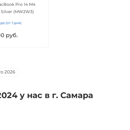
acBook Pro 14 M4
b Silver (MW2W3)
де (от 1 дня)
00
руб.
ro 2026
024 у нас в г. Самара