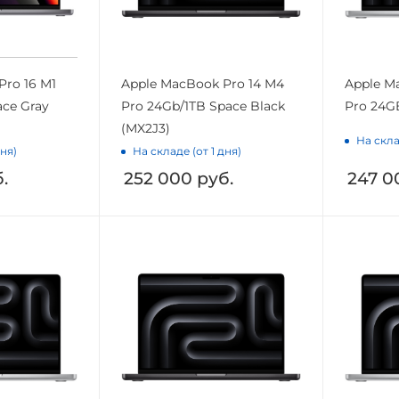
Pro 16 M1
Apple MacBook Pro 14 M4
Apple M
ace Gray
Pro 24Gb/1TB Space Black
Pro 24GB
(MX2J3)
На скла
дня)
На складе (от 1 дня)
.
252 000
руб.
247 0