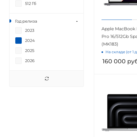
512 Гб
Год релиза
Apple MacBook 
2023
Pro 16/512Gb Sp
2024
(MK183)
2025
На складе (от 1 
160 000
руб
2026