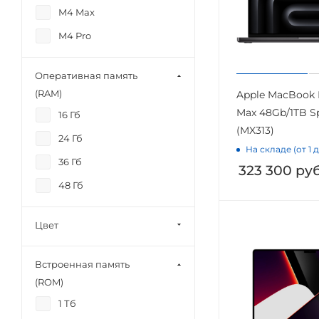
M4 Max
M4 Pro
Оперативная память
(RAM)
Apple MacBook 
Max 48Gb/1TB S
16 Гб
(MX313)
24 Гб
На складе (от 1 
36 Гб
323 300
руб
48 Гб
Цвет
Встроенная память
(ROM)
1 Тб