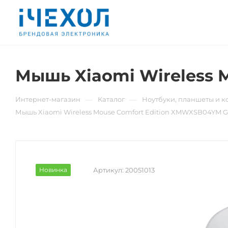
Мышь Xiaomi Wireless 
—
—
Интернет-магазин
Каталог
Ноутбуки, планшеты и 
Мышь Xiaomi Wireless Mouse Comfort Edition XMWXSB04YM G
Новинка
Артикул:
20051013