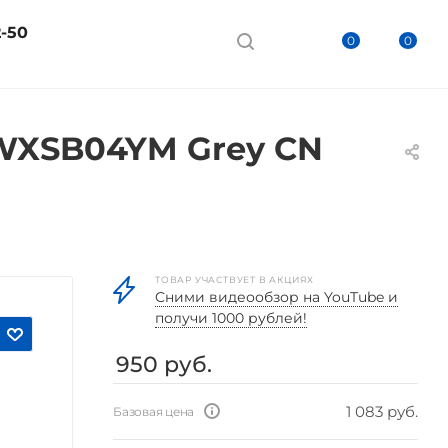
2-50
0
0
MWXSB04YM Grey CN
ТОВАР УЧАСТВУЕТ В АКЦИЯХ
Cними видеообзор на YouTube и
получи 1000 рублей!
950
руб.
1 083 руб.
Базовая цена