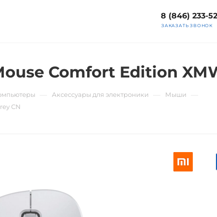
8 (846) 233-5
ЗАКАЗАТЬ ЗВОНОК
Mouse Comfort Edition X
—
—
—
компьютеры
Аксессуары для электроники
Мыши
rey CN