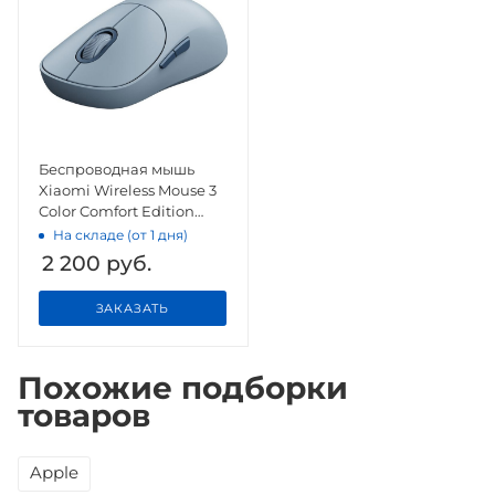
Беспроводная мышь
Xiaomi Wireless Mouse 3
Color Comfort Edition
XMWSBOEYM Blue
На складе (от 1 дня)
2 200
руб.
ЗАКАЗАТЬ
Похожие подборки
товаров
Apple