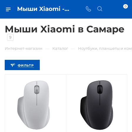
0
Мыши Xiaomi - купить мышь в Самаре - iЧехол
Мыши Xiaomi в Самаре
9
—
—
Интернет-магазин
Каталог
Ноутбуки, планшеты и ко
ФИЛЬТР