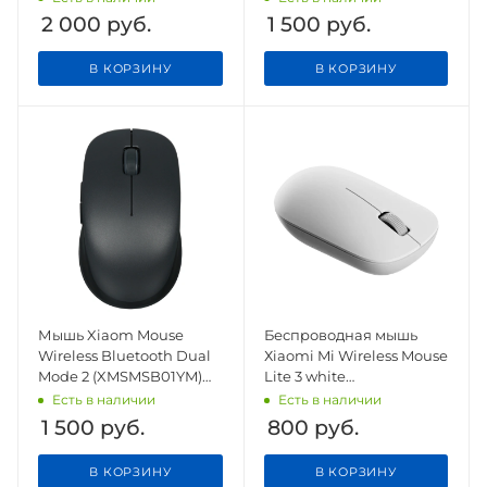
2 000
руб.
1 500
руб.
В КОРЗИНУ
В КОРЗИНУ
Мышь Xiaom Mouse
Беспроводная мышь
Wireless Bluetooth Dual
Хiaomi Mi Wireless Mouse
Mode 2 (XMSMSB01YM)
Lite 3 white
Black
(XMWXSB0SYM)
Есть в наличии
Есть в наличии
1 500
руб.
800
руб.
В КОРЗИНУ
В КОРЗИНУ