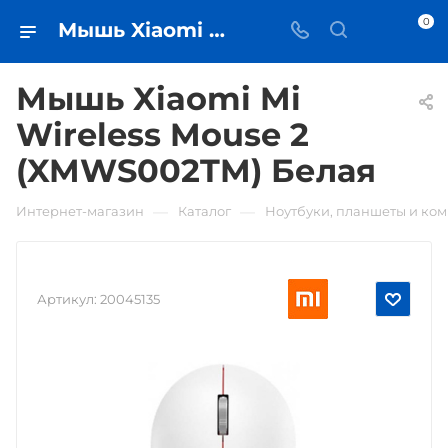
0
Мышь Xiaomi Mi Wireless Mouse 2 (XMWS002TM) Белая • купить в Самаре - iЧехол
Мышь Xiaomi Mi
Wireless Mouse 2
(XMWS002TM) Белая
—
—
Интернет-магазин
Каталог
Ноутбуки, планшеты и ко
Артикул:
20045135