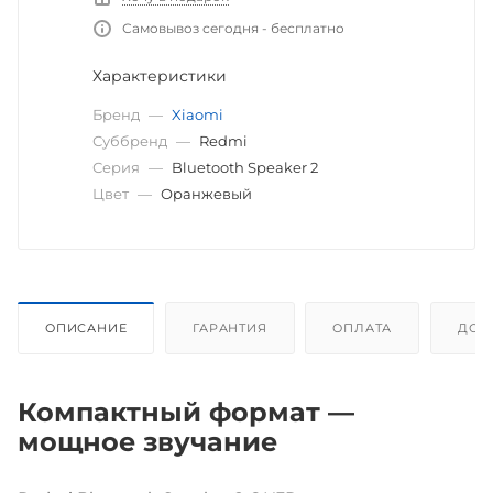
Самовывоз сегодня - бесплатно
Характеристики
Бренд
—
Xiaomi
Суббренд
—
Redmi
Серия
—
Bluetooth Speaker 2
Цвет
—
Оранжевый
ОПИСАНИЕ
ГАРАНТИЯ
ОПЛАТА
ДОС
Компактный формат —
мощное звучание