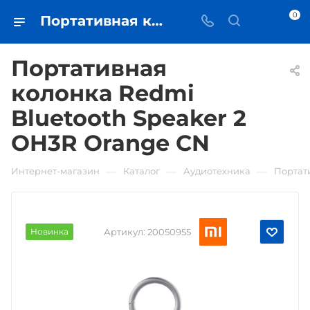
0
Портативная колонка Redmi Bluetooth Speaker 2 OH3R Orange CN • купить в Самаре - iЧехол
Портативная
колонка Redmi
Bluetooth Speaker 2
OH3R Orange CN
—
—
—
Интернет-магазин
Каталог
Аудиотехника
Портат
Новинка
Артикул:
20050955