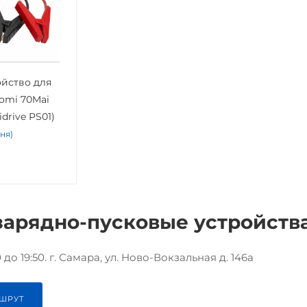
ойство для
omi 70Mai
idrive PS01)
дня)
зарядно-пусковые устройства 
до 19:50. г. Самара, ул. Ново-Вокзальная д. 146а
ШРУТ