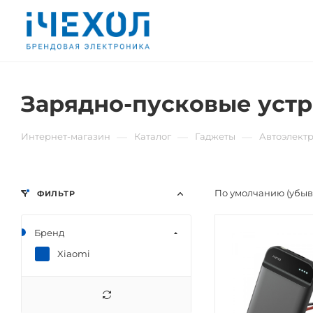
Зарядно-пусковые устр
—
—
—
Интернет-магазин
Каталог
Гаджеты
Автоэлект
По умолчанию (убы
ФИЛЬТР
Бренд
Xiaomi