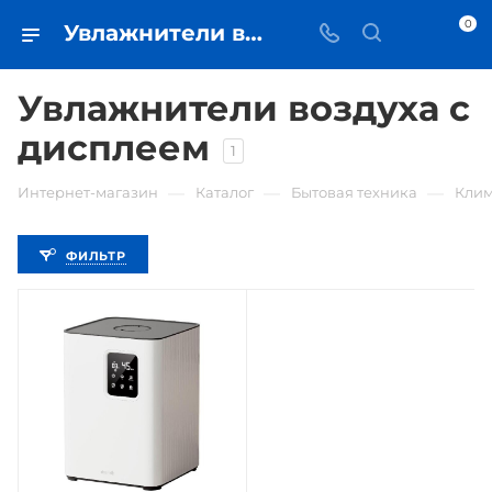
0
Увлажнители воздуха с дисплеем • купить увлажнитель с индикацией в Самаре - iЧехол
Увлажнители воздуха с
дисплеем
1
—
—
—
Интернет-магазин
Каталог
Бытовая техника
Клим
ФИЛЬТР