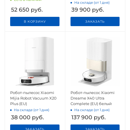
(D102) CN
На складе (от 1 дня)
52 650
руб.
39 900
руб.
В КОРЗИНУ
ЗАКАЗАТЬ
Робот-пылесос Xiaomi
Робот-пылесос Xiaomi
Mijia Robot Vacuum X20
Dreame X40 Ultra
Plus (EU)
Complete (EU) белый
На складе (от 1 дня)
На складе (от 1 дня)
38 000
руб.
137 900
руб.
ЗАКАЗАТЬ
ЗАКАЗАТЬ