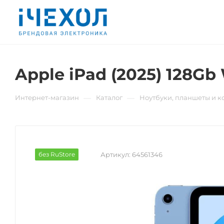
Apple iPad (2025) 128Gb 
—
—
Интернет-магазин
Каталог
Ноутбуки, планшеты и 
без RuStore
Артикул:
64561346