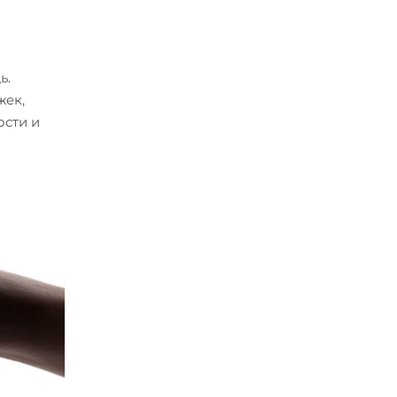
ь.
жек,
ости и