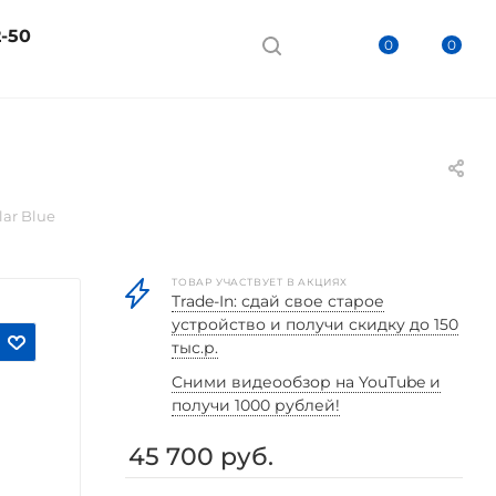
2-50
0
0
lar Blue
ТОВАР УЧАСТВУЕТ В АКЦИЯХ
Trade-In: сдай свое старое
устройство и получи скидку до 150
тыс.р.
Cними видеообзор на YouTube и
получи 1000 рублей!
45 700
руб.