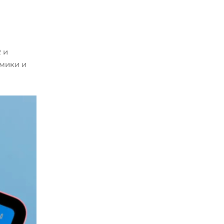
 и
мики и