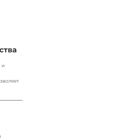
ства
 и
озволяет