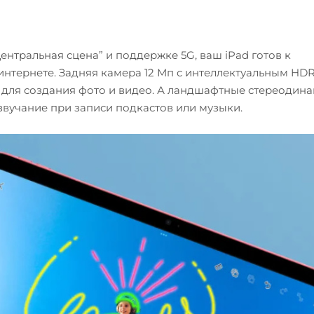
нтральная сцена” и поддержке 5G, ваш iPad готов к
интернете. Задняя камера 12 Мп с интеллектуальным HDR
для создания фото и видео. А ландшафтные стереодина
учание при записи подкастов или музыки.