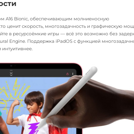
ости
пом A16 Bionic, обеспечивающим молниеносную
кто ценит скорость, многозадачность и графическую мощ
йте в ресурсоёмкие игры — всё это возможно без задер
ural Engine. Поддержка iPadOS с функцией многозадачн
и интуитивнее.