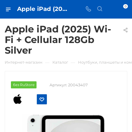
0
Apple iPad (2025) Wi-Fi + Cellular 128Gb Silver • купить в Самаре - iЧехол
Apple iPad (2025) Wi-
Fi + Cellular 128Gb
Silver
—
—
Интернет-магазин
Каталог
Ноутбуки, планшеты и ко
без RuStore
Артикул:
20043407