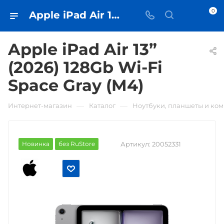
0
Apple iPad Air 13” (2026) 128Gb Wi-Fi Space Gray (M4) • купить в Самаре - iЧехол
Apple iPad Air 13”
(2026) 128Gb Wi-Fi
Space Gray (M4)
—
—
Интернет-магазин
Каталог
Ноутбуки, планшеты и ко
Новинка
без RuStore
Артикул:
20052331