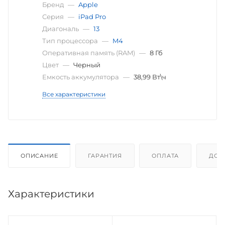
Бренд
—
Apple
Серия
—
iPad Pro
Диагональ
—
13
Тип процессора
—
M4
Оперативная память (RAM)
—
8 Гб
Цвет
—
Черный
Емкость аккумулятора
—
38,99 Вт\ч
Все характеристики
ОПИСАНИЕ
ГАРАНТИЯ
ОПЛАТА
ДОС
Характеристики