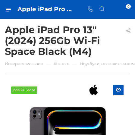
0
Apple iPad Pro 13" (2024) 256Gb Wi-Fi Space Black (M4) • купить в Самаре - iЧехол
Apple iPad Pro 13"
(2024) 256Gb Wi-Fi
Space Black (M4)
—
—
Интернет-магазин
Каталог
Ноутбуки, планшеты и ко
без RuStore