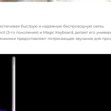
, обеспечивая быструю и надежную беспроводную связь.
cil (3-го поколения) и Magic Keyboard, делает его униве
инамики предоставляют потрясающее звучание для про