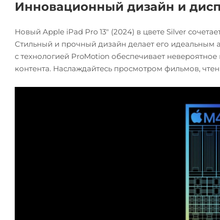
Инновационный дизайн и дис
Новый Apple iPad Pro 13" (2024) в цвете Silver соче
Стильный и прочный дизайн делает его идеальным а
с технологией ProMotion обеспечивает невероятное
контента. Наслаждайтесь просмотром фильмов, чтени