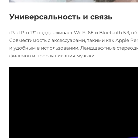
Универсальность и связь
iPad Pro 13" поддерживает Wi-Fi 6E и Bluetooth 5.3
Совместимость с аксессуарами, такими как Apple Pen
и удобным в использовании. Ландшафтные стереод
фильмов и прослушивания музыки.