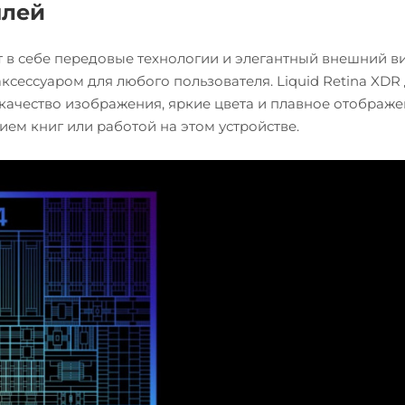
плей
тает в себе передовые технологии и элегантный внешний ви
ксессуаром для любого пользователя. Liquid Retina XDR
 качество изображения, яркие цвета и плавное отображ
ем книг или работой на этом устройстве.