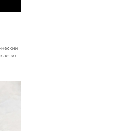
ический
е легко