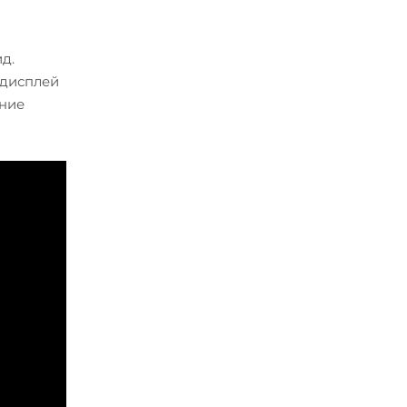
д.
 дисплей
ение