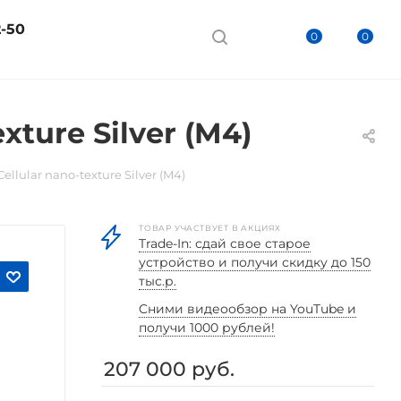
2-50
0
0
xture Silver (M4)
Cellular nano-texture Silver (M4)
ТОВАР УЧАСТВУЕТ В АКЦИЯХ
Trade-In: сдай свое старое
устройство и получи скидку до 150
тыс.р.
Cними видеообзор на YouTube и
получи 1000 рублей!
207 000
руб.