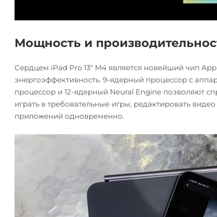
Мощность и производительнос
Сердцем iPad Pro 13" M4 является новейший чип Ap
энергоэффективность. 9-ядерный процессор с аппа
процессор и 12-ядерный Neural Engine позволяют с
играть в требовательные игры, редактировать виде
приложений одновременно.