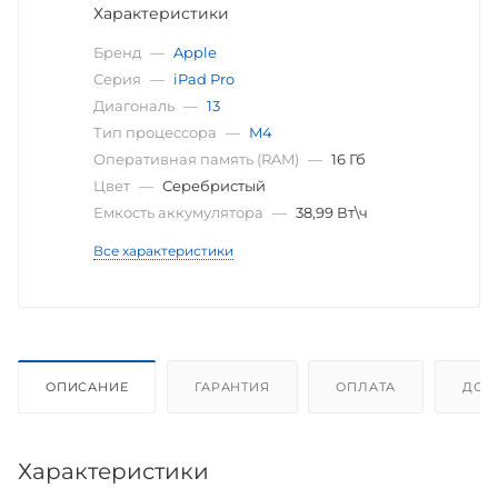
Характеристики
Бренд
—
Apple
Серия
—
iPad Pro
Диагональ
—
13
Тип процессора
—
M4
Оперативная память (RAM)
—
16 Гб
Цвет
—
Серебристый
Емкость аккумулятора
—
38,99 Вт\ч
Все характеристики
ОПИСАНИЕ
ГАРАНТИЯ
ОПЛАТА
ДОС
Характеристики