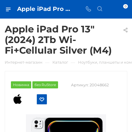
0
Apple iPad Pro 13" (2024) 2Tb Wi-Fi+Cellular Silver (M4) • купить в Самаре - iЧехол
Apple iPad Pro 13"
(2024) 2Tb Wi-
Fi+Cellular Silver (M4)
—
—
Интернет-магазин
Каталог
Ноутбуки, планшеты и ко
Новинка
без RuStore
Артикул:
20048662