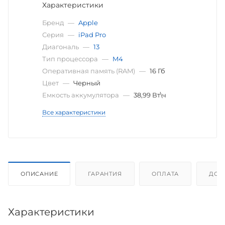
Характеристики
Бренд
—
Apple
Серия
—
iPad Pro
Диагональ
—
13
Тип процессора
—
M4
Оперативная память (RAM)
—
16 Гб
Цвет
—
Черный
Емкость аккумулятора
—
38,99 Вт\ч
Все характеристики
ОПИСАНИЕ
ГАРАНТИЯ
ОПЛАТА
ДОС
Характеристики