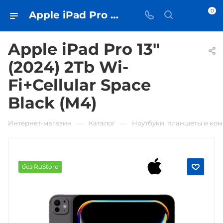
0
Apple iPad Pro 13" (2024) 2Tb Wi-Fi+Cellular Space Black (M4) • купить в Самаре - iЧехол
Apple iPad Pro 13"
(2024) 2Tb Wi-
Fi+Cellular Space
Black (M4)
—
—
Интернет-магазин
Каталог
Ноутбуки, планшеты и ко
без RuStore