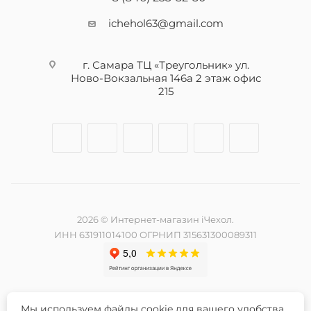
ichehol63@gmail.com
г. Самара ТЦ «Треугольник» ул.
Ново-Вокзальная 146а 2 этаж офис
215
2026 © Интернет-магазин iЧехол.
ИНН 631911014100 ОГРНИП 315631300089311
Мы используем файлы cookie для вашего удобства.