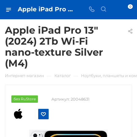
0
Apple iPad Pro 13" (2024) 2Tb Wi-Fi nano-texture Silver (M4) • купить в Самаре - iЧехол
Apple iPad Pro 13"
(2024) 2Tb Wi-Fi
nano-texture Silver
(M4)
—
—
Интернет-магазин
Каталог
Ноутбуки, планшеты и ко
без RuStore
Артикул:
20048631