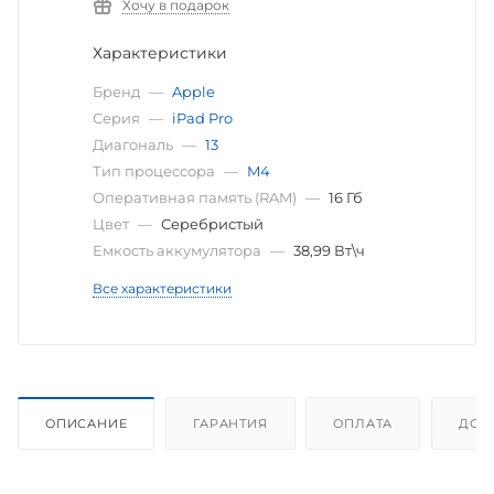
Хочу в подарок
Характеристики
Бренд
—
Apple
Серия
—
iPad Pro
Диагональ
—
13
Тип процессора
—
M4
Оперативная память (RAM)
—
16 Гб
Цвет
—
Серебристый
Емкость аккумулятора
—
38,99 Вт\ч
Все характеристики
ОПИСАНИЕ
ГАРАНТИЯ
ОПЛАТА
ДОС