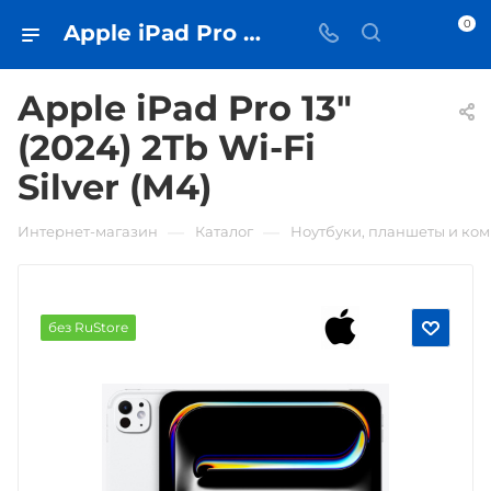
0
Apple iPad Pro 13" (2024) 2Tb Wi-Fi Silver (M4) • купить в Самаре - iЧехол
Apple iPad Pro 13"
(2024) 2Tb Wi-Fi
Silver (M4)
—
—
Интернет-магазин
Каталог
Ноутбуки, планшеты и ко
без RuStore