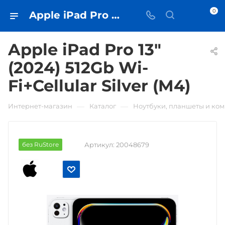
0
Apple iPad Pro 13" (2024) 512Gb Wi-Fi+Cellular Silver (M4) • купить в Самаре - iЧехол
Apple iPad Pro 13"
(2024) 512Gb Wi-
Fi+Cellular Silver (M4)
—
—
Интернет-магазин
Каталог
Ноутбуки, планшеты и ко
без RuStore
Артикул:
20048679