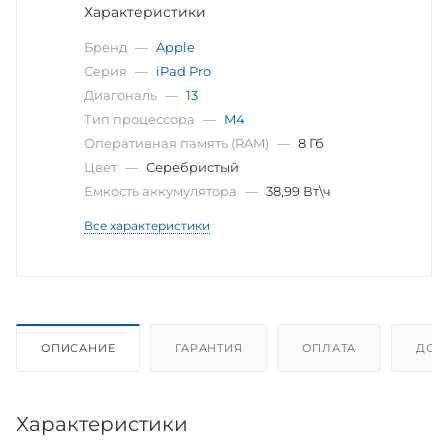
Характеристики
Бренд
—
Apple
Серия
—
iPad Pro
Диагональ
—
13
Тип процессора
—
M4
Оперативная память (RAM)
—
8 Гб
Цвет
—
Серебристый
Емкость аккумулятора
—
38,99 Вт\ч
Все характеристики
ОПИСАНИЕ
ГАРАНТИЯ
ОПЛАТА
ДОС
Характеристики