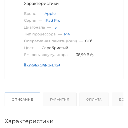
Характеристики
Бренд
—
Apple
Серия
—
iPad Pro
Диагональ
—
13
Тип процессора
—
M4
Оперативная память (RAM)
—
8 Гб
Цвет
—
Серебристый
Емкость аккумулятора
—
38,99 Вт\ч
Все характеристики
ОПИСАНИЕ
ГАРАНТИЯ
ОПЛАТА
ДОС
Характеристики