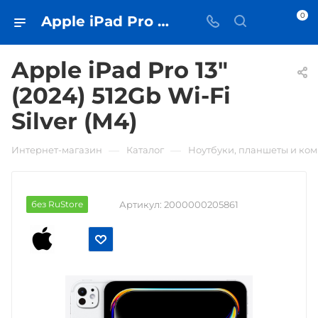
0
Apple iPad Pro 13" (2024) 512Gb Wi-Fi Silver (M4) • купить в Самаре - iЧехол
Apple iPad Pro 13"
(2024) 512Gb Wi-Fi
Silver (M4)
—
—
Интернет-магазин
Каталог
Ноутбуки, планшеты и ко
без RuStore
Артикул:
2000000205861