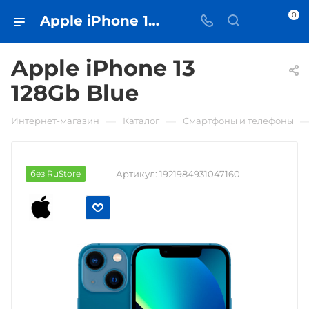
0
Apple iPhone 13 128Gb Blue • купить в Самаре - iЧехол
Apple iPhone 13
128Gb Blue
—
—
Интернет-магазин
Каталог
Смартфоны и телефоны
без RuStore
Артикул:
1921984931047160