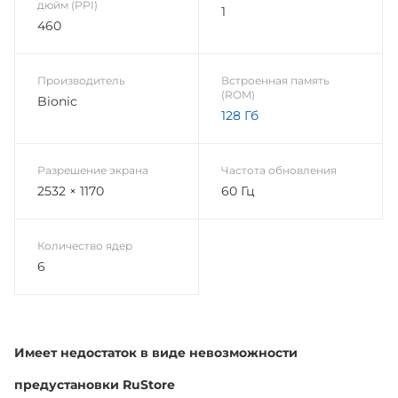
дюйм (PPI)
1
460
Производитель
Встроенная память
(ROM)
Bionic
128 Гб
Разрешение экрана
Частота обновления
2532 × 1170
60 Гц
Количество ядер
6
Имеет недостаток в виде невозможности
предустановки RuStore