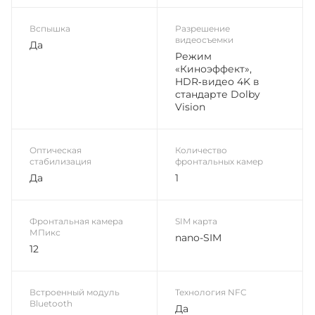
Вспышка
Разрешение
видеосъемки
Да
Режим
«Киноэффект»,
HDR‑видео 4K в
стандарте Dolby
Vision
Оптическая
Количество
стабилизация
фронтальных камер
Да
1
Фронтальная камера
SIM карта
МПикс
nano-SIM
12
Встроенный модуль
Технология NFC
Bluetooth
Да