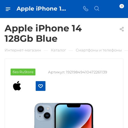
0
Apple iPhone 14 128Gb Blue • купить в Самаре - iЧехол
Apple iPhone 14
128Gb Blue
—
—
Интернет-магазин
Каталог
Смартфоны и телефоны
без RuStore
Артикул:
19219849410472261139