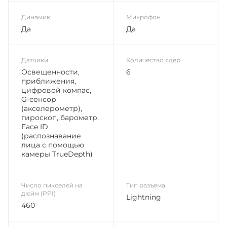
Динамик
Микрофон
Да
Да
Датчики
Количество ядер
Освещенности,
6
приближения,
цифровой компас,
G-сенсор
(акселерометр),
гироскоп, барометр,
Face ID
(распознавание
лица с помощью
камеры TrueDepth)
Число пикселей на
Тип разъема
дюйм (PPI)
Lightning
460