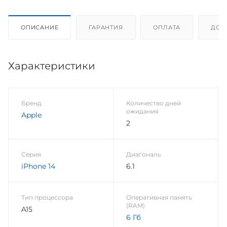
ОПИСАНИЕ
ГАРАНТИЯ
ОПЛАТА
ДОС
Характеристики
Бренд
Количество дней
ожидания
Apple
2
Серия
Диагональ
iPhone 14
6.1
Тип процессора
Оперативная память
(RAM)
A15
6 Гб