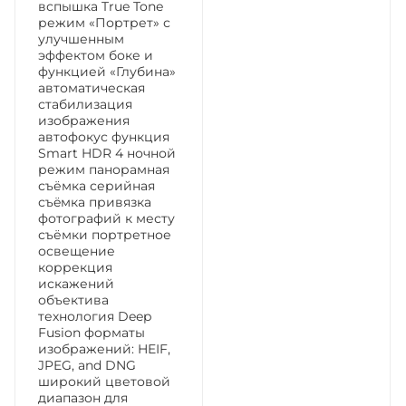
вспышка True Tone
режим «Портрет» с
улучшенным
эффектом боке и
функцией «Глубина»
автоматическая
стабилизация
изображения
автофокус функция
Smart HDR 4 ночной
режим панорамная
съёмка серийная
съëмка привязка
фотографий к месту
съёмки портретное
освещение
коррекция
искажений
объектива
технология Deep
Fusion форматы
изображений: HEIF,
JPEG, and DNG
широкий цветовой
диапазон для