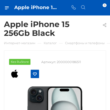
0
Apple iPhone 15 256Gb Black • купить в Самаре - iЧехол
Apple iPhone 15
256Gb Black
—
—
Интернет-магазин
Каталог
Смартфоны и телефоны
без RuStore
Артикул:
2000000186511