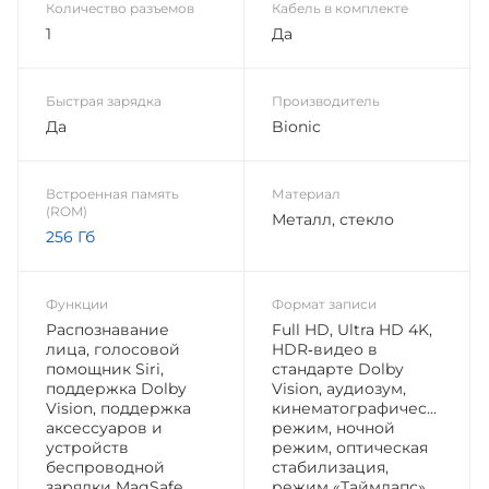
Количество разъемов
Кабель в комплекте
1
Да
Быстрая зарядка
Производитель
Да
Bionic
Встроенная память
Материал
(ROM)
Металл, стекло
256 Гб
Функции
Формат записи
Распознавание
Full HD, Ultra HD 4K,
лица, голосовой
HDR‑видео в
помощник Siri,
стандарте Dolby
поддержка Dolby
Vision, аудиозум,
Vision, поддержка
кинематографический
аксессуаров и
режим, ночной
устройств
режим, оптическая
беспроводной
стабилизация,
зарядки MagSafe,
режим «Таймлапс»,