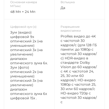
Основная камера
Вспышка
МПикс
Да
48 Мп + 24 Мп
Цифровой зум (x)
Разрешение
видеосъемки
Зум (видео)
ProRes видео до 4K
цифровой 9х
с частотой 30
оптический 2x (на
кадров/с (для 128 ГБ
уменьшение)
памяти: до 1080p с
оптический 3x (на
частотой 30 кадров/
увеличение)
с) HDR‑видео в
диапазон
стандарте Dolby
оптического зума 6x.
Vision до 60 кадров/
Зум (фото)
с 4K с частотой 24,
оптический 2x (на
25, 30 или 60
уменьшение)
кадров/с HD-видео
оптический 3x (на
1080p с частотой 25,
увеличение)
30 или 60 кадров/с
диапазон
HD-видео 720p с
оптического зума 6x
частотой 30 кадров/
цифровой 15x .
с