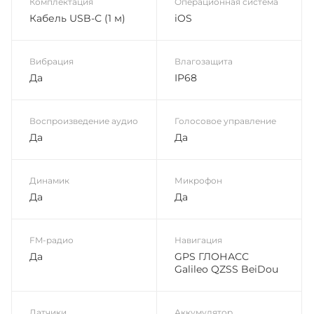
Комплектация
Операционная система
Кабель USB-С (1 м)
iOS
Вибрация
Влагозащита
Да
IP68
Воспроизведение аудио
Голосовое управление
Да
Да
Динамик
Микрофон
Да
Да
FM-радио
Навигация
Да
GPS ГЛОНАСС
Galileo QZSS BeiDou
Датчики
Аккумулятор