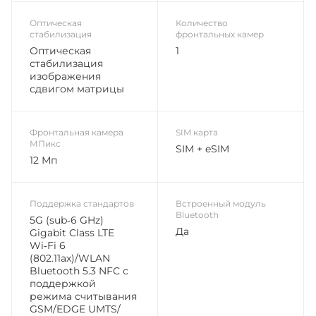
Оптическая
Количество
стабилизация
фронтальных камер
Оптическая
1
стабилизация
изображения
сдвигом матрицы
Фронтальная камера
SIM карта
МПикс
SIM + eSIM
12 Мп
Поддержка стандартов
Встроенный модуль
Bluetooth
5G (sub‑6 GHz)
Да
Gigabit Class LTE
Wi‑Fi 6
(802.11ax)/WLAN
Bluetooth 5.3 NFC с
поддержкой
режима считывания
GSM/EDGE UMTS/​