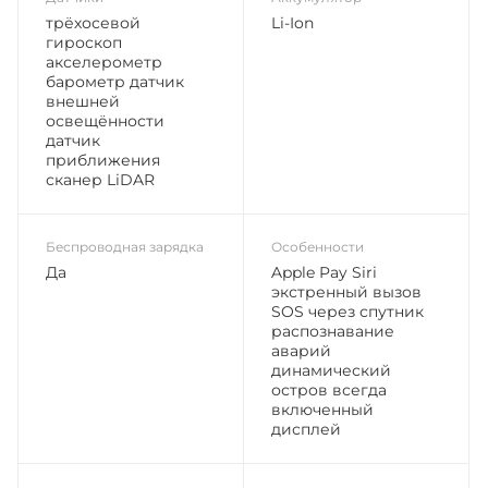
трёхосевой
Li-Ion
гироскоп
акселерометр
барометр датчик
внешней
освещённости
датчик
приближения
сканер LiDAR
Беспроводная зарядка
Особенности
Да
Apple Pay Siri
экстренный вызов
SOS через спутник
распознавание
аварий
динамический
остров всегда
включенный
дисплей