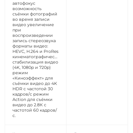
автофокус
возможность
съёмки фотографий
во время записи
видео увеличение
при
воспроизведении
запись стереозвука
форматы видео:
HEVC, H.264 и ProRes
кинематографическая
стабилизация видео
(4K, 1080p и 720p)
режим
«Киноэффект» для
съёмки видео до 4K
HDR с частотой 30
кадров/с режим
Action для съёмки
видео до 2.8К с
частотой 60 кадров/
с.