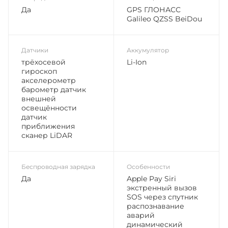
Да
GPS ГЛОНАСС
Galileo QZSS BeiDou
Датчики
Аккумулятор
трёхосевой
Li-Ion
гироскоп
акселерометр
барометр датчик
внешней
освещённости
датчик
приближения
сканер LiDAR
Беспроводная зарядка
Особенности
Да
Apple Pay Siri
экстренный вызов
SOS через спутник
распознавание
аварий
динамический