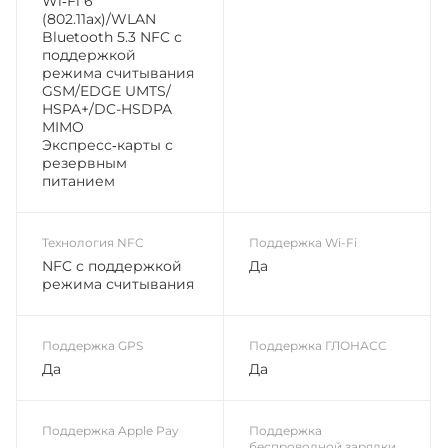
Wi‑Fi 6
(802.11ax)/WLAN
Bluetooth 5.3 NFC с
поддержкой
режима считывания
GSM/EDGE UMTS/​
HSPA+/​DC-HSDPA
MIMO
Экспресс‑карты с
резервным
питанием
Технология NFC
Поддержка Wi-Fi
NFC с поддержкой
Да
режима считывания
Поддержка GPS
Поддержка ГЛОНАСС
Да
Да
Поддержка Apple Pay
Поддержка
беспроводной зарядки