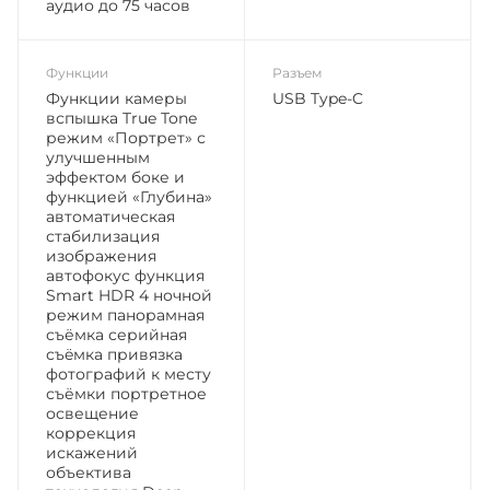
аудио до 75 часов
Функции
Разъем
Функции камеры
USB Type-C
вспышка True Tone
режим «Портрет» с
улучшенным
эффектом боке и
функцией «Глубина»
автоматическая
стабилизация
изображения
автофокус функция
Smart HDR 4 ночной
режим панорамная
съёмка серийная
съëмка привязка
фотографий к месту
съёмки портретное
освещение
коррекция
искажений
объектива