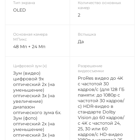
Тип экрана
Количество основных
камер
OLED
2
Основная камера
Вспышка
МПикс
Да
48 Мп + 24 Мп
Цифровой зум (x)
Разрешение
видеосъемки
Зум (видео)
ProRes видео до 4K
цифровой 9х
с частотой 30
оптический 2x (на
кадров/с (для 128 ГБ
уменьшение)
памяти: до 1080p с
оптический 3x (на
частотой 30 кадров/
увеличение)
с) HDR‑видео в
диапазон
стандарте Dolby
оптического зума 6x.
Vision до 60 кадров/
Зум (фото)
с 4K с частотой 24,
оптический 2x (на
25, 30 или 60
уменьшение)
кадров/с HD-видео
оптический 3x (на
1080p с частотой 25,