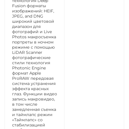
технология Deep
Fusion форматы
изображений: HEIF,
JPEG, and DNG
широкий цветовой
диапазон для
фотографий и Live
Photos макросъемка
портреты в ночном
режиме с помощью
LiDAR Scanner
фотографические
стили технология
Photonic Engine
формат Apple
ProRAW передовая
система устранения
эффекта красных
глаз. Функции видео
запись макровидео,
в том числе
замедленная съемка
и таймлапс режим
«Таймлапс» со
стабилизацией