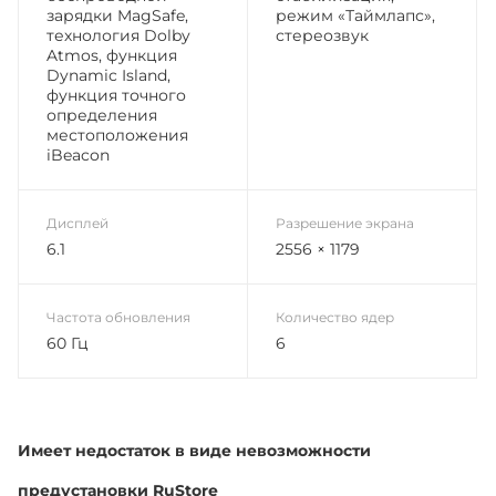
зарядки MagSafe,
режим «Таймлапс»,
технология Dolby
стереозвук
Atmos, функция
Dynamic Island,
функция точного
определения
местоположения
iBeacon
Дисплей
Разрешение экрана
6.1
2556 × 1179
Частота обновления
Количество ядер
60 Гц
6
Имеет недостаток в виде невозможности
предустановки RuStore