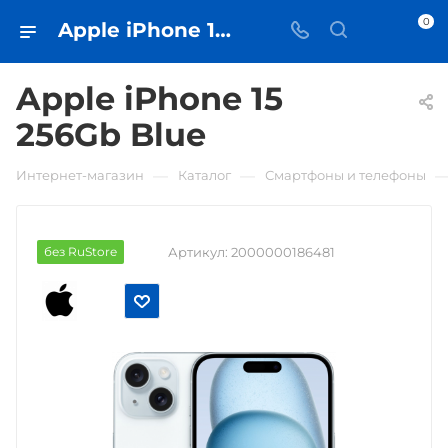
0
Apple iPhone 15 256Gb Blue • купить в Самаре - iЧехол
Apple iPhone 15
256Gb Blue
—
—
Интернет-магазин
Каталог
Смартфоны и телефоны
без RuStore
Артикул:
2000000186481