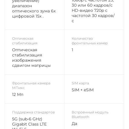
увеличение)
30 или 60 кадров/с
диапазон
HD-видео 720p с
оптического зума 6x
частотой 30 кадров/
цифровой 15x .
с
Оптическая
Количество
стабилизация
фронтальных камер
Оптическая
1
стабилизация
изображения
сдвигом матрицы
Фронтальная камера
SIM карта
МПикс
SIM + eSIM
12 Мп
Поддержка стандартов
Встроенный модуль
Bluetooth
5G (sub‑6 GHz)
Да
Gigabit Class LTE