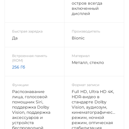
остров всегда
включенный
дисплей
Быстрая зарядка
Производитель
Да
Bionic
Встроенная память
Материал
(ROM)
Металл, стекло
256 Гб
Функции
Формат записи
Распознавание
Full HD, Ultra HD 4K,
лица, голосовой
HDR‑видео в
помощник Siri,
стандарте Dolby
поддержка Dolby
Vision, аудиозум,
Vision, поддержка
кинематографический
аксессуаров и
режим, ночной
устройств
режим, оптическая
беспроводной
стабилизация,